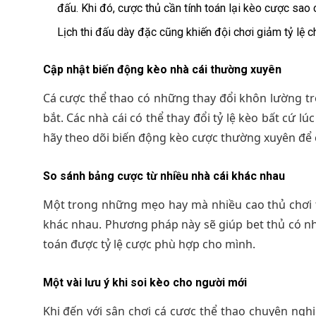
đấu. Khi đó, cược thủ cần tính toán lại kèo cược sao
Lịch thi đấu dày đặc cũng khiến đội chơi giảm tỷ lệ 
Cập nhật biến động kèo nhà cái thường xuyên
Cá cược thể thao có những thay đổi khôn lường tr
bắt. Các nhà cái có thể thay đổi tỷ lệ kèo bất cứ l
hãy theo dõi biến động kèo cược thường xuyên để 
So sánh bảng cược từ nhiều nhà cái khác nhau
Một trong những mẹo hay mà nhiều cao thủ chơi t
khác nhau. Phương pháp này sẽ giúp bet thủ có nh
toán được tỷ lệ cược phù hợp cho mình.
Một vài lưu ý khi soi kèo cho người mới
Khi đến với sân chơi cá cược thể thao chuyên nghi