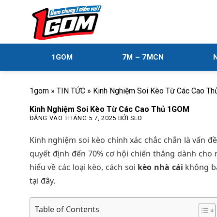
1GOM
7M – 7MCN
1gom
»
TIN TỨC
»
Kinh Nghiệm Soi Kèo Từ Các Cao T
Kinh Nghiệm Soi Kèo Từ Các Cao Thủ 1GOM
ĐĂNG VÀO
THÁNG 5 7, 2025
BỞI
SEO
Kinh nghiệm soi kèo chính xác chắc chắn là vấn đ
quyết định đến 70% cơ hội chiến thắng dành cho
hiểu về các loại kèo, cách soi
kèo nhà cái
không ba
tại đây.
Table of Contents