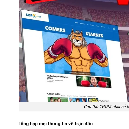
Cao thủ 1GOM chia sẻ k
Tổng hợp mọi thông tin về trận đấu