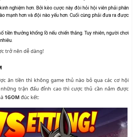
 kinh nghiệm hơn. Bởi kèo cược này đòi hỏi hội viên phải phân
nào mạnh hơn và đội nào yếu hơn. Cuối cùng phải đưa ra được
ố tiền thưởng khổng lồ nếu chiến thắng. Tuy nhiên, người chơi
 nhiêu.
ợc trở nên dễ dàng!
M
c ăn tiền thì không game thủ nào bỏ qua các cơ hội
ừ những trận đấu đỉnh cao thì cược thủ cần nắm được
mà
1GOM
đúc kết: