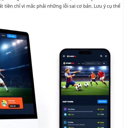
 tiền chỉ vì mắc phải những lỗi sai cơ bản. Lưu ý cụ thể