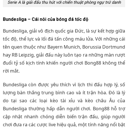
Serie A là giải đấu thu hút với chiến thuật phòng ngự trứ danh
Bundesliga – Cái nôi của bóng đá tốc độ
Bundesliga, giải vô địch quốc gia Đức, là sự kết hợp giữa
tốc độ, thể lực và lối đá tấn công máu lửa. Với những cái
tên quen thuộc như Bayern Munich, Borussia Dortmund
hay RB Leipzig, giải đấu này luôn tạo ra những màn rượt
đuổi tỷ số kịch tính khiến người chơi Bong88 không thể
rời mắt.
Bundesliga còn được yêu thích vì lịch thi đấu hợp lý, số
lượng bàn thắng trung bình cao và ít trận hòa. Đó là lý
do tại sao các loại kèo tài xỉu và kèo châu Âu của
Bundesliga thường hấp dẫn người chơi. Bong88 hỗ trợ
cập nhật nhanh chóng diễn biến trận đấu, giúp người
chơi đưa ra các cược live hiệu quả, một tính năng nổi bật