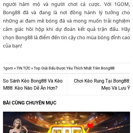
người hâm mộ và người chơi cá cược. Với 1GOM,
Bong88 đã và đang là nơi đồng hành lý tưởng cho
những ai đam mê bóng đá và mong muốn trải nghiệm
cảm giác hồi hộp khi dự đoán kết quả trận đấu. Hãy
chọn Bong88 là điểm đến tin cậy cho mùa bóng đỉnh cao
của bạn!
1gom
»
TIN TỨC
»
Top Giải Đấu Được Yêu Thích Nhất Trên Bong88
So Sánh Kèo Bong88 Và Kèo
Chơi Kèo Rung Tại Bong88:
M88: Kèo Nào Dễ Ăn Hơn?
Mẹo Và Lưu Ý
BÀI CÙNG CHUYÊN MỤC