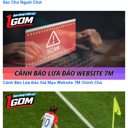
Xác Cho Người Chơi
Cảnh Báo Lừa Đảo Giả Mạo Website 7M Chính Chủ